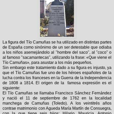
La figura del Tío Camuñas se ha utilizado en distintas partes
de España como sinónimo de un ser detestable que odiaba
a los niños asemejándolo al "hombre del saco", al "coco" o
al famoso "sacamantecas", utilizando la frase: «Que viene el
Tío Camuñas», para asustar a los más pequeños.
Sin embargo este tratamiento dado a su figura es injusto, ya
que el Tío Camuñas fue uno de los héroes españoles de la
lucha contra los franceses en la Guerra de la Independencia
de 1808 a 1814. El origen de la famosa expresión es el
siguiente:
El Tío Camuñas se llamaba Francisco Sánchez Fernández
y nació el 11 de septiembre de 1762 en la localidad
manchega de Camuñas (Toledo). A los veintitrés años
contrae matrimonio con Agueda María Martín de Consuegra,
con la que tiene seis hijos: Hilario, Mauricia, Antonio