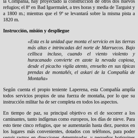
la Compañía, hay proyectado la construcción de otros dos nuevos
refugios; el 8º en Bad Iguermalet, a tres horas y media de Targuist y
a 1800 m.; mientras que el 9º se levantará sobre la misma pista a
1820 m.
Instrucción, misión y despliegue
«Esta es la unidad que monta el servicio en las tierras
más altas e intrincadas del norte de Marruecos. Bajo
cellisca incluso, cuando el viento violento y
huracanado convierte en azote la nevada copiosa,
desde el picacho vigila atento, envuelto en sus típicas
prendas de montañés, el askari de la Compañía de
Montaña»
Según cuenta el propio teniente Laperena, esta Compañía amplía
todos servicios propios de una fuerza de montaña, por lo que su
instrucción militar ha de ser completa en todos los aspectos.
En tiempo de paz, su principal objetivo es el de socorrer a los
caminantes, tanto indígenas como europeos, los días de nieve. Para
esto tiene cinco refugios, que se aumentarán hasta diez, puestos en
los lugares más convenientes, dotados con teléfonos, para poder
seguir rastros en direcciones determinadas, y pequeños botiquines