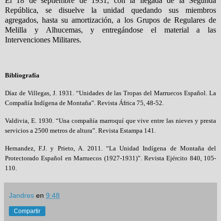
El 18 de septiembre de 1931, con la llegada de la Segunda
República, se disuelve la unidad quedando sus miembros
agregados, hasta su amortización, a los Grupos de Regulares de
Melilla y Alhucemas, y entregándose el material a las
Intervenciones Militares.
Bibliografía
Díaz de Villegas, J. 1931. “Unidades de las Tropas del Marruecos Español. La
Compañía Indígena de Montaña”. Revista África 75, 48-52.
Valdivia, E. 1930. “Una compañía marroquí que vive entre las nieves y presta
servicios a 2500 metros de altura”. Revista Estampa 141.
Hernandez, F.J. y Prieto, A. 2011. “La Unidad Indígena de Montaña del
Protectorado Español en Marruecos (1927-1931)”. Revista Ejército 840, 105-
110.
Jandres
en
9:48
Compartir