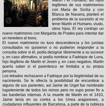
Martín I el Humano, sin hijos
legítimos de sus matrimonios
con María de Sicilia y con
Blanca de Navarra, planteó el
problema de la sucesión al no
tener Martín el Humano, viudo,
otros hijos. El rey contrajo un
nuevo matrimonio con Margarita de Prades para intentar dar
un heredero al trono.
El nuevo matrimonio no tuvo descendencia y los juristas
consultados no quisieron o no pudieron responder a la
consulta sobre si él, podía designar libremente a su sucesor
y, en caso afirmativo, si podía nombrar a Fadrique de Luna,
hijo ilegítimo de Martín el Joven y, en caso negativo, Martín
quería saber si el parentesco se limitaba a su propia
persona.
Los letrados rechazaron a Fadrique por la ilegitimidad de su
nacimiento. Se le ofrecía la posibilidad de encumbrar a
alguno de sus parientes, así Jaime de Urgel fue nombrado
lugarteniente de todos los reinos pero no supo poner fin a
las banderías internas. A la muerte de Martín en el 1410,
Jaime tenía en su contra a los Urrea aragoneses, a
ciudadanos influyentes de Barcelona, a parte de la nobleza