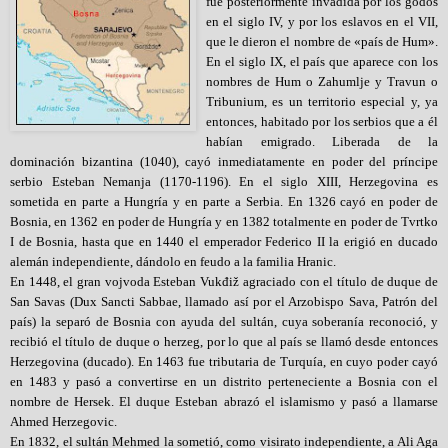
fue posteriormente invadida por los godos
en el siglo IV, y por los eslavos en el VII,
que le dieron el nombre de «país de Hum».
En el siglo IX, el país que aparece con los
nombres de Hum o Zahumlje y Travun o
Tribunium, es un territorio especial y, ya
entonces, habitado por los serbios que a él
habían emigrado. Liberada de la
dominación bizantina (1040), cayó inmediatamente en poder del príncipe
serbio Esteban Nemanja (1170-1196). En el siglo XIII, Herzegovina es
sometida en parte a Hungría y en parte a Serbia. En 1326 cayó en poder de
Bosnia, en 1362 en poder de Hungría y en 1382 totalmente en poder de Tvrtko
I de Bosnia, hasta que en 1440 el emperador Federico II la erigió en ducado
alemán independiente, dándolo en feudo a la familia Hranic.
En 1448, el gran vojvoda
Esteban Vukđiž agraciado con el título de duque de
San Savas (Dux Sancti Sabbae, llamado así por el Arzobispo Sava, Patrón del
país) la separó de Bosnia con ayuda del sultán, cuya soberanía reconoció, y
recibió el título de duque o herzeg, por lo que al país se llamó desde entonces
Herzegovina (ducado). En 1463 fue tributaria de Turquía, en cuyo poder cayó
en 1483 y pasó a convertirse en un distrito perteneciente a Bosnia con el
nombre de Hersek. El duque Esteban abrazó el islamismo y pasó a llamarse
Ahmed Herzegovic.
En 1832, el sultán Mehmed la sometió, como visirato independiente, a Ali Aga