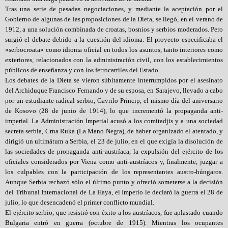
Tras una serie de pesadas negociaciones, y mediante la aceptación por el
Gobierno de algunas de las proposiciones de la Dieta, se llegó, en el verano de
1912, a una solución combinada de croatas, bosnios y serbios moderados. Pero
surgió el debate debido a la cuestión del idioma. El proyecto especificaba el
«serbocroata» como idioma oficial en todos los asuntos, tanto interiores como
exteriores, relacionados con la administración civil, con los establecimientos
públicos de enseñanza y con los ferrocarriles del Estado.
Los debates de la Dieta se vieron súbitamente interrumpidos por el asesinato
del Archiduque Francisco Fernando y de su esposa, en Sarajevo, llevado a cabo
por un estudiante radical serbio, Gavrilo Princip, el mismo día del aniversario
de Kosovo (28 de junio de 1914), lo que incrementó la propaganda anti-
imperial. La Administración Imperial acusó a los comitadjis y a una sociedad
secreta serbia, Crna Ruka (La Mano Negra), de haber organizado el atentado, y
dirigió un ultimátum a Serbia, el 23 de julio, en el que exigía la disolución de
las sociedades de propaganda anti-austríaca, la expulsión del ejército de los
oficiales considerados por Viena como anti-austríacos y, finalmente, juzgar a
los culpables con la participación de los representantes austro-húngaros.
Aunque Serbia rechazó sólo el último punto y ofreció someterse a la decisión
del Tribunal Internacional de La Haya, el Imperio le declaró la guerra el 28 de
julio, lo que desencadenó el primer conflicto mundial.
El ejército serbio, que resistió con éxito a los austríacos, fue aplastado cuando
Bulgaria entró en guerra (octubre de 1915). Mientras los ocupantes