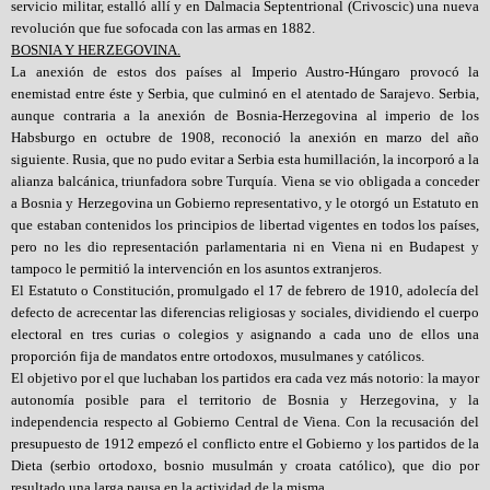
servicio militar, estalló allí y en Dalmacia Septentrional (Crivoscic) una nueva
revolución que fue sofocada con las armas en 1882.
BOSNIA Y HERZEGOVINA.
La anexión de estos dos países al Imperio Austro-Húngaro provocó la
enemistad entre éste y Serbia, que culminó en el atentado de Sarajevo. Serbia,
aunque contraria a la anexión de Bosnia-Herzegovina al imperio de los
Habsburgo en octubre de 1908, reconoció la anexión en marzo del año
siguiente. Rusia, que no pudo evitar a Serbia esta humillación, la incorporó a la
alianza balcánica, triunfadora sobre Turquía. Viena se vio obligada a conceder
a Bosnia y Herzegovina un Gobierno representativo, y le otorgó un Estatuto en
que estaban contenidos los principios de libertad vigentes en todos los países,
pero no les dio representación parlamentaria ni en Viena ni en Budapest y
tampoco le permitió la intervención en los asuntos extranjeros.
El Estatuto o Constitución, promulgado el 17 de febrero de 1910, adolecía del
defecto de acrecentar las diferencias religiosas y sociales, dividiendo el cuerpo
electoral en tres curias o colegios y asignando a cada uno de ellos una
proporción fija de mandatos entre ortodoxos, musulmanes y católicos.
El objetivo por el que luchaban los partidos era cada vez más notorio: la mayor
autonomía posible para el territorio de Bosnia y Herzegovina, y la
independencia respecto al Gobierno Central de Viena. Con la recusación del
presupuesto de 1912 empezó el conflicto entre el Gobierno y los partidos de la
Dieta (serbio ortodoxo, bosnio musulmán y croata católico), que dio por
resultado una larga pausa en la actividad de la misma.