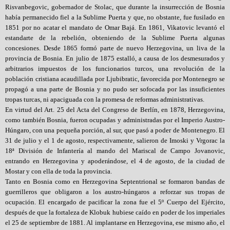
Risvanbegovic, gobernador de Stolac, que durante la insurrección de Bosnia
había permanecido fiel a la Sublime Puerta y que, no obstante, fue fusilado en
1851 por no acatar el mandato de Omar Bajá. En 1861, Vikatovic levantó el
estandarte de la rebelión, obteniendo de la Sublime Puerta algunas
concesiones. Desde 1865 formó parte de nuevo Herzegovina, un liva de la
provincia de Bosnia. En julio de 1875 estalló, a causa de los desmesurados y
arbitrarios impuestos de los funcionarios turcos, una revolución de la
población cristiana acaudillada por Ljubibratic, favorecida por Montenegro se
propagó a una parte de Bosnia y no pudo ser sofocada por las insuficientes
tropas turcas, ni apaciguada con la promesa de reformas administrativas.
En virtud del Art. 25 del Acta del Congreso de Berlín, en 1878, Herzegovina,
como también Bosnia, fueron ocupadas y administradas por el Imperio Austro-
Húngaro, con una pequeña porción, al sur, que pasó a poder de Montenegro. El
31 de julio y el 1 de agosto, respectivamente, salieron de Imoski y Vrgorac la
18ª División de Infantería al mando del Mariscal de Campo Jovanovic,
entrando en Herzegovina y apoderándose, el 4 de agosto, de la ciudad de
Mostar y con ella de toda la provincia.
Tanto en Bosnia como en Herzegovina Septentrional se formaron bandas de
guerrilleros que obligaron a los austro-húngaros a reforzar sus tropas de
ocupación. El encargado de pacificar la zona fue el 5º Cuerpo del Ejército,
después de que la fortaleza de Klobuk hubiese caído en poder de los imperiales
el 25 de septiembre de 1881. Al implantarse en Herzegovina, ese mismo año, el