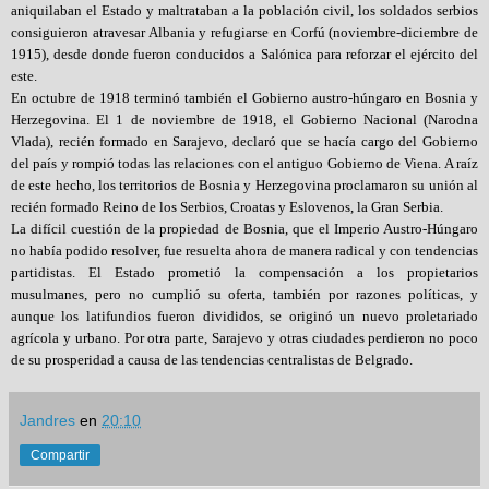
aniquilaban el Estado y maltrataban a la población civil, los soldados serbios
consiguieron atravesar Albania y refugiarse en Corfú (noviembre-diciembre de
1915), desde donde fueron conducidos a Salónica para reforzar el ejército del
este.
En octubre de 1918 terminó también el Gobierno austro-húngaro en Bosnia y
Herzegovina. El 1 de noviembre de 1918, el Gobierno Nacional (Narodna
Vlada), recién formado en Sarajevo, declaró que se hacía cargo del Gobierno
del país y rompió todas las relaciones con el antiguo Gobierno de Viena. A raíz
de este hecho, los territorios de Bosnia y Herzegovina proclamaron su unión al
recién formado Reino de los Serbios, Croatas y Eslovenos, la Gran Serbia.
La difícil cuestión de la propiedad de Bosnia, que el Imperio Austro-Húngaro
no había podido resolver, fue resuelta ahora de manera radical y con tendencias
partidistas. El Estado prometió la compensación a los propietarios
musulmanes, pero no cumplió su oferta, también por razones políticas, y
aunque los latifundios fueron divididos, se originó un nuevo proletariado
agrícola y urbano. Por otra parte, Sarajevo y otras ciudades perdieron no poco
de su prosperidad a causa de las tendencias centralistas de Belgrado.
Jandres
en
20:10
Compartir